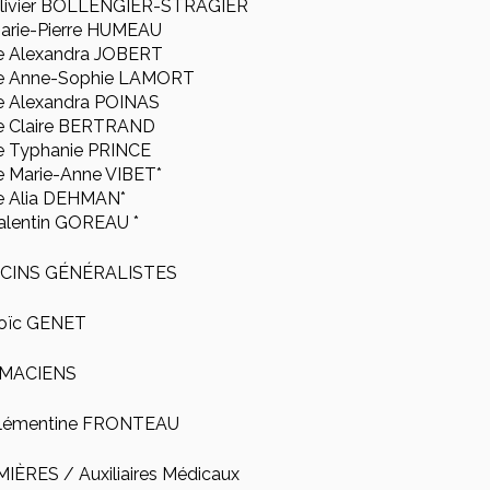
livier BOLLENGIER-STRAGIER
arie-Pierre HUMEAU
Alexandra JOBERT
 Anne-Sophie LAMORT
Alexandra POINAS
Claire BERTRAND
Typhanie PRINCE
Marie-Anne VIBET*
 Alia DEHMAN*
alentin GOREAU *
CINS GÉNÉRALISTES
oïc GENET
MACIENS
lémentine FRONTEAU
MIÈRES / Auxiliaires Médicaux