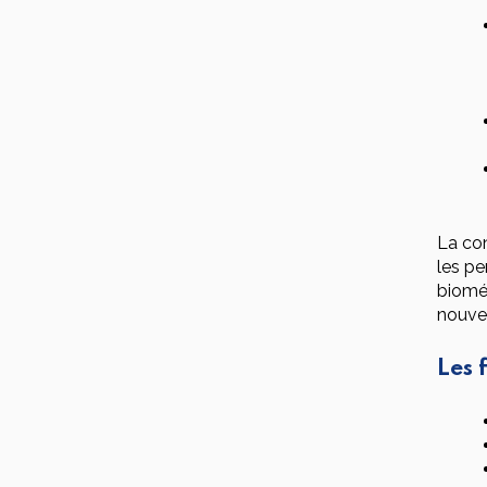
La con
les pe
biomé
nouvel
Les 