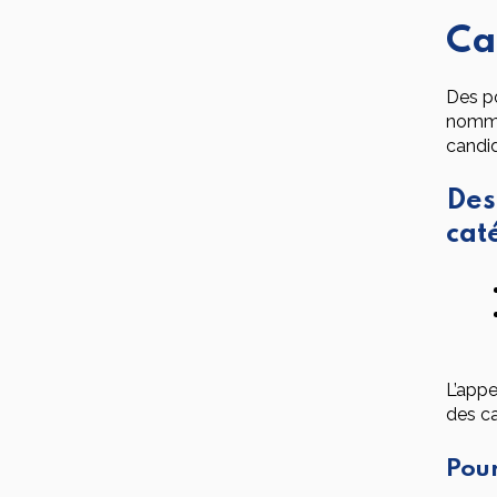
Ca
Des po
nommée
candid
Des
cat
L’appe
des ca
Pour