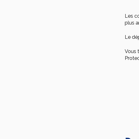
Les co
plus 
Le dép
Vous t
Prote