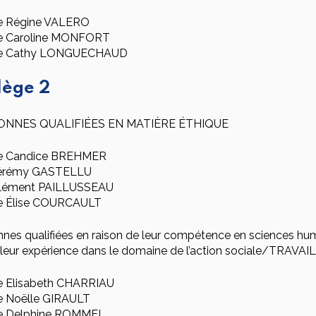
 Régine VALERO
 Caroline MONFORT
 Cathy LONGUECHAUD
lège 2
ONNES QUALIFIÉES EN MATIÈRE ÉTHIQUE
 Candice BREHMER
érémy GASTELLU
lément PAILLUSSEAU
 Élise COURCAULT
nnes qualifiées en raison de leur compétence en sciences
 leur expérience dans le domaine de l’action sociale/TRAV
Elisabeth CHARRIAU
Noëlle GIRAULT
 Delphine ROMMEL