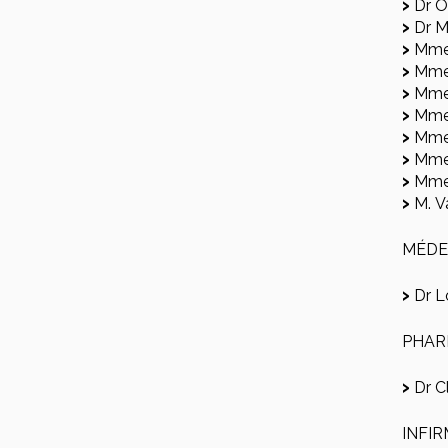
Dr O
Dr M
Mme 
Mme
Mme 
Mme 
Mme 
Mme 
Mme
M. V
MÉDE
Dr L
PHAR
Dr C
INFIR