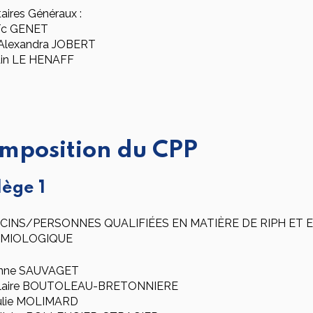
aires Généraux :
ïc GENET
lexandra JOBERT
ain LE HENAFF
mposition du CPP
lège 1
CINS/PERSONNES QUALIFIÉES EN MATIÈRE DE RIPH ET 
ÉMIOLOGIQUE
nne SAUVAGET
laire BOUTOLEAU-BRETONNIERE
ulie MOLIMARD