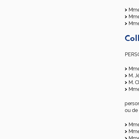
Mme
Mme
Mme
Col
PERS
Mme
M. J
M. C
Mme
perso
ou de
Mme 
Mme 
Mme