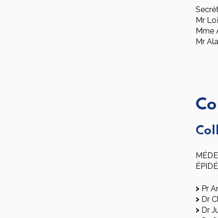
Secrét
Mr Lo
Mme A
Mr Al
Co
Col
MÉDE
ÉPID
Pr A
Dr C
Dr J