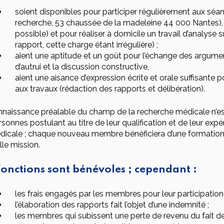
soient disponibles pour participer régulièrement aux séa
recherche, 53 chaussée de la madeleine 44 000 Nantes), 
possible) et pour réaliser à domicile un travail d’analyse 
rapport, cette charge étant irrégulière) ;
aient une aptitude et un goût pour l’échange des argumen
d’autrui et la discussion constructive,
aient une aisance d’expression écrite et orale suffisante 
aux travaux (rédaction des rapports et délibération).
naissance préalable du champ de la recherche médicale n’es
rsonnes postulant au titre de leur qualification et de leur ex
dicale ; chaque nouveau membre bénéficiera d’une formatio
le mission.
fonctions sont bénévoles ; cependant :
les frais engagés par les membres pour leur participatio
l’élaboration des rapports fait l’objet d’une indemnité ;
les membres qui subissent une perte de revenu du fait 