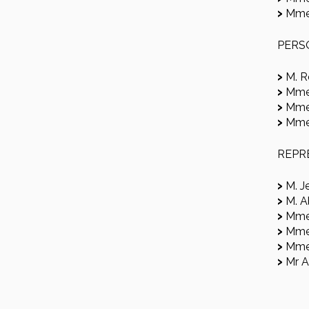
Mme
PERS
M. 
Mme
Mme 
Mme
REPR
M. J
M. A
Mme
Mme 
Mme 
Mr A